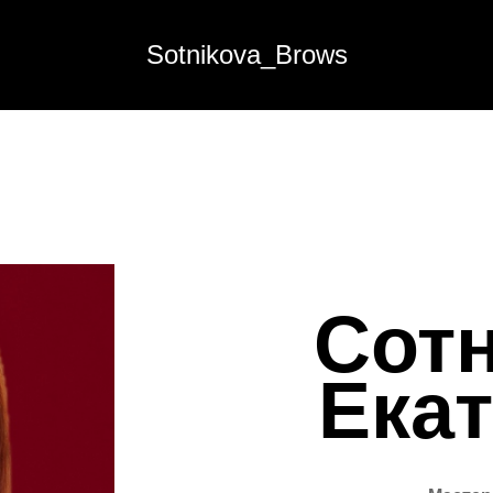
Sotnikova_Brows
Сот
Ека