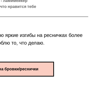
 - ламимейкер
 что нравится тебе
ю яркие изгибы на ресничках более
юблю то, что делаю.
на бровки/реснички