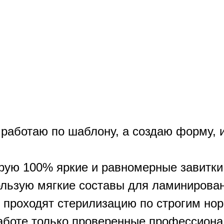
е работаю по шаблону, а создаю форму,
ирую 100% яркие и равномерные завитки
ользую мягкие составы для ламинирова
 проходят стерилизацию по строгим но
работе только проверенные профессион