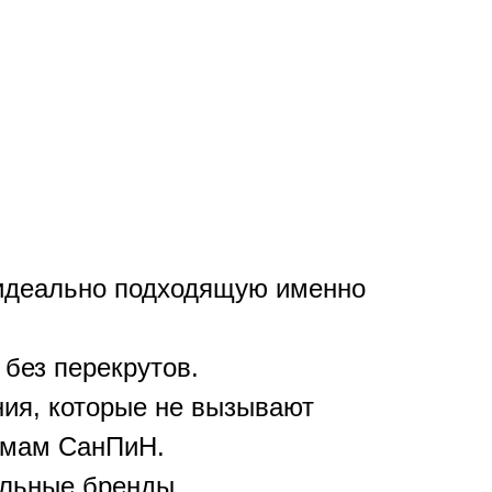
 идеально подходящую именно
 без перекрутов.
ния, которые не вызывают
рмам СанПиН.
альные бренды.