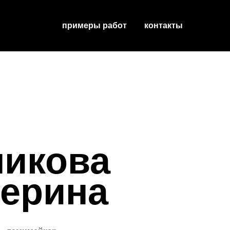
примеры работ
контакты
никова
терина